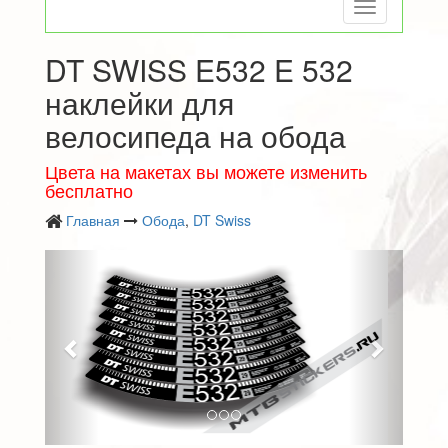
Toggle
navigation
DT SWISS E532 E 532
наклейки для
велосипеда на обода
Цвета на макетах вы можете изменить
бесплатно
Главная
Обода
,
DT Swiss
Следующий
Преды