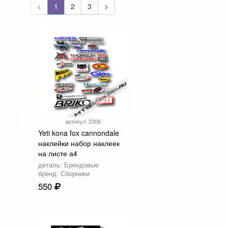
<
1
2
3
>
артикул: 2306
Yeti kona fox cannondale
наклейки набор наклеек
на листе а4
деталь: Брендовые
бренд: Сборники
550