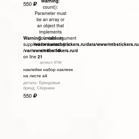
Warning
:
550
count():
Parameter must
be an array or
an object that
implements
Warning
Countable in
: Invalid argument
supplied for foreach() in
/var/www/mtbstickers.ru/data/www/mtbstickers.ru
/var/www/mtbstickers.ru/data/www/mtbstickers.ru/tpls
on line
16
on line
21
артикул: 8706
наклейки набор наклеек
на листе а4
деталь: Брендовые
бренд: Сборники
550