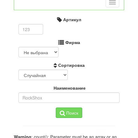
Toggle
navigation
Артикул
Фирма
Сортировка
Наименование
Поиск
Warning
: count(): Parameter must be an array or an