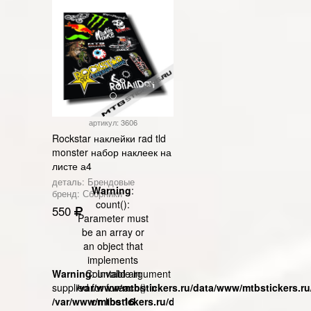
артикул: 3606
Rockstar наклейки rad tld
monster набор наклеек на
листе а4
деталь: Брендовые
Warning
:
бренд: Сборники
count():
550
Parameter must
be an array or
an object that
implements
Warning
Countable in
: Invalid argument
supplied for foreach() in
/var/www/mtbstickers.ru/data/www/mtbstickers.ru
/var/www/mtbstickers.ru/data/www/mtbstickers.ru/tpls
on line
16