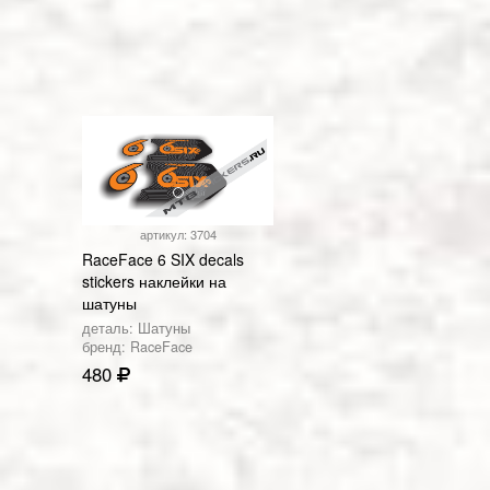
артикул: 3704
RaceFace 6 SIX decals
stickers наклейки на
шатуны
деталь: Шатуны
бренд: RaceFace
480