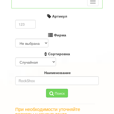
Toggle
navigation
Артикул
Фирма
Сортировка
Наименование
Поиск
При необходимости уточняйте
размеры у консультанта