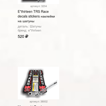
артикул: 3204
E*thirteen TRS Race
decals stickers наклейки
на шатуны
деталь: Шатуны
бренд: e*thirteen
520
артикул: 38002