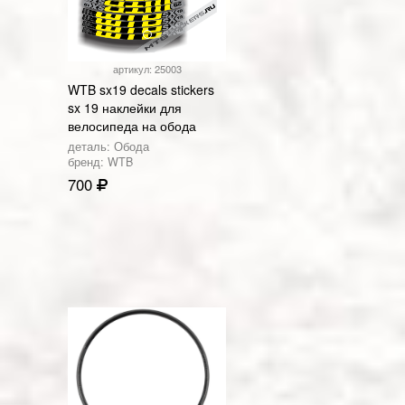
артикул: 25003
WTB sx19 decals stickers
sx 19 наклейки для
велосипеда на обода
деталь: Обода
бренд: WTB
700