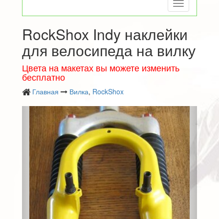
Toggle
navigation
RockShox Indy наклейки
для велосипеда на вилку
Цвета на макетах вы можете изменить
бесплатно
Главная
Вилка
,
RockShox
Следующий
Преды