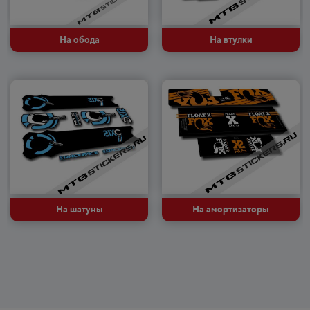
Мультяшные
Авто, мото, вело
На обода
На втулки
Monster
Черепа
На шатуны
На амортизаторы